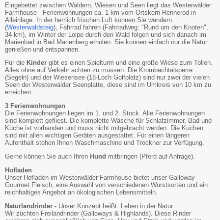
Eingebettet zwischen Wäldern, Wiesen und Seen liegt das Westerwälder
Farmhouse - Ferienwohnungen ca. 1 km vom Ortskern Rennerod in
Alleinlage. In der herrlich frischen Luft können Sie wandern
(
Westerwaldsteig
), Fahrrad fahren (Fahrradweg: "Rund um den Knoten",
34 km), im Winter der Loipe durch den Wald folgen und sich danach im
Marienbad in Bad Marienberg erholen. Sie können einfach nur die Natur
genießen und entspannen.
Für die
Kinder
gibt es einen Spielturm und eine große Wiese zum Tollen.
Alles ohne auf Verkehr achten zu müssen. Die Krombachtalsperre
(Segeln) und der Wiesensee (18-Loch Golfplatz) sind nur zwei der vielen
Seen der Westerwälder Seenplatte, diese sind im Umkreis von 10 km zu
erreichen.
3 Ferienwohnungen
Die Ferienwohnungen liegen im 1. und 2. Stock. Alle Ferienwohnungen
sind komplett gefliest. Die komplette Wäsche für Schlafzimmer, Bad und
Küche ist vorhanden und muss nicht mitgebracht werden. Die Küchen
sind mit allen wichtigen Geräten ausgestattet. Für einen längeren
Aufenthalt stehen Ihnen Waschmaschine und Trockner zur Verfügung.
Gerne können Sie auch Ihren
Hund
mitbringen (Pferd auf Anfrage).
Hofladen
Unser Hofladen im Westerwälder Farmhouse bietet unser Galloway
Gourmet Fleisch, eine Auswahl von verschiedenen Wurstsorten und ein
reichhaltiges Angebot an ökologischen Lebensmitteln.
Naturlandrinder
- Unser Konzept heißt: Leben in der Natur
Wir züchten Freilandrinder (Galloways & Highlands). Diese Rinder