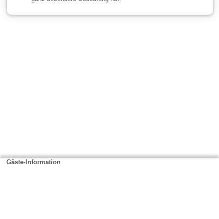
Gäste-Information
Kontakt
Anbieter-Informationen
Anmelden & Werben
Über uns
Das sind wir
AGB und Datenschutz
Impressum