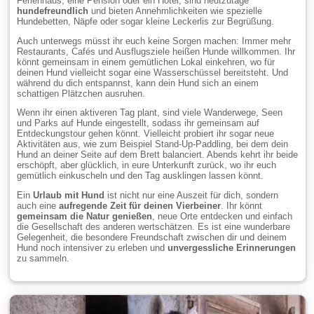
Ferienhaus, eine Pension oder ein Hotel, sind heutzutage
hundefreundlich
und bieten Annehmlichkeiten wie spezielle
Hundebetten, Näpfe oder sogar kleine Leckerlis zur Begrüßung.
Auch unterwegs müsst ihr euch keine Sorgen machen: Immer mehr
Restaurants, Cafés und Ausflugsziele heißen Hunde willkommen. Ihr
könnt gemeinsam in einem gemütlichen Lokal einkehren, wo für
deinen Hund vielleicht sogar eine Wasserschüssel bereitsteht. Und
während du dich entspannst, kann dein Hund sich an einem
schattigen Plätzchen ausruhen.
Wenn ihr einen aktiveren Tag plant, sind viele Wanderwege, Seen
und Parks auf Hunde eingestellt, sodass ihr gemeinsam auf
Entdeckungstour gehen könnt. Vielleicht probiert ihr sogar neue
Aktivitäten aus, wie zum Beispiel Stand-Up-Paddling, bei dem dein
Hund an deiner Seite auf dem Brett balanciert. Abends kehrt ihr beide
erschöpft, aber glücklich, in eure Unterkunft zurück, wo ihr euch
gemütlich einkuscheln und den Tag ausklingen lassen könnt.
Ein
Urlaub mit Hund
ist nicht nur eine Auszeit für dich, sondern
auch eine
aufregende Zeit für deinen Vierbeiner
. Ihr könnt
gemeinsam die Natur genießen
, neue Orte entdecken und einfach
die Gesellschaft des anderen wertschätzen. Es ist eine wunderbare
Gelegenheit, die besondere Freundschaft zwischen dir und deinem
Hund noch intensiver zu erleben und
unvergessliche Erinnerungen
zu sammeln.