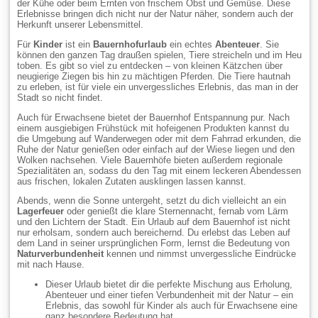
der Kühe oder beim Ernten von frischem Obst und Gemüse. Diese
Erlebnisse bringen dich nicht nur der Natur näher, sondern auch der
Herkunft unserer Lebensmittel.
Für
Kinder
ist ein
Bauernhofurlaub
ein echtes
Abenteuer
. Sie
können den ganzen Tag draußen spielen, Tiere streicheln und im Heu
toben. Es gibt so viel zu entdecken – von kleinen Kätzchen über
neugierige Ziegen bis hin zu mächtigen Pferden. Die Tiere hautnah
zu erleben, ist für viele ein unvergessliches Erlebnis, das man in der
Stadt so nicht findet.
Auch für Erwachsene bietet der Bauernhof Entspannung pur. Nach
einem ausgiebigen Frühstück mit hofeigenen Produkten kannst du
die Umgebung auf Wanderwegen oder mit dem Fahrrad erkunden, die
Ruhe der Natur genießen oder einfach auf der Wiese liegen und den
Wolken nachsehen. Viele Bauernhöfe bieten außerdem regionale
Spezialitäten an, sodass du den Tag mit einem leckeren Abendessen
aus frischen, lokalen Zutaten ausklingen lassen kannst.
Abends, wenn die Sonne untergeht, setzt du dich vielleicht an ein
Lagerfeuer
oder genießt die klare Sternennacht, fernab vom Lärm
und den Lichtern der Stadt. Ein Urlaub auf dem Bauernhof ist nicht
nur erholsam, sondern auch bereichernd. Du erlebst das Leben auf
dem Land in seiner ursprünglichen Form, lernst die Bedeutung von
Naturverbundenheit
kennen und nimmst unvergessliche Eindrücke
mit nach Hause.
Dieser Urlaub bietet dir die perfekte Mischung aus Erholung,
Abenteuer und einer tiefen Verbundenheit mit der Natur – ein
Erlebnis, das sowohl für Kinder als auch für Erwachsene eine
ganz besondere Bedeutung hat.