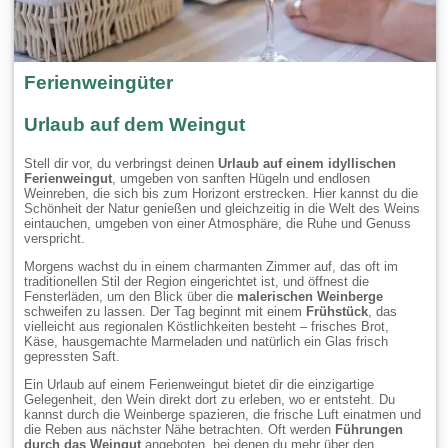
Ferienweingüter
Urlaub auf dem Weingut
Stell dir vor, du verbringst deinen
Urlaub auf einem idyllischen
Ferienweingut
, umgeben von sanften Hügeln und endlosen
Weinreben, die sich bis zum Horizont erstrecken. Hier kannst du die
Schönheit der Natur genießen und gleichzeitig in die Welt des Weins
eintauchen, umgeben von einer Atmosphäre, die Ruhe und Genuss
verspricht.
Morgens wachst du in einem charmanten Zimmer auf, das oft im
traditionellen Stil der Region eingerichtet ist, und öffnest die
Fensterläden, um den Blick über die
malerischen Weinberge
schweifen zu lassen. Der Tag beginnt mit einem
Frühstück
, das
vielleicht aus regionalen Köstlichkeiten besteht – frisches Brot,
Käse, hausgemachte Marmeladen und natürlich ein Glas frisch
gepressten Saft.
Ein Urlaub auf einem Ferienweingut bietet dir die einzigartige
Gelegenheit, den Wein direkt dort zu erleben, wo er entsteht. Du
kannst durch die Weinberge spazieren, die frische Luft einatmen und
die Reben aus nächster Nähe betrachten. Oft werden
Führungen
durch das Weingut
angeboten, bei denen du mehr über den