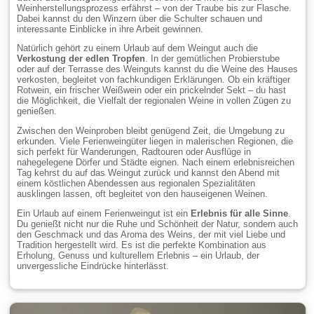
Weinherstellungsprozess erfährst – von der Traube bis zur Flasche.
Dabei kannst du den Winzern über die Schulter schauen und
interessante Einblicke in ihre Arbeit gewinnen.
Natürlich gehört zu einem Urlaub auf dem Weingut auch die
Verkostung der edlen Tropfen
. In der gemütlichen Probierstube
oder auf der Terrasse des Weinguts kannst du die Weine des Hauses
verkosten, begleitet von fachkundigen Erklärungen. Ob ein kräftiger
Rotwein, ein frischer Weißwein oder ein prickelnder Sekt – du hast
die Möglichkeit, die Vielfalt der regionalen Weine in vollen Zügen zu
genießen.
Zwischen den Weinproben bleibt genügend Zeit, die Umgebung zu
erkunden. Viele Ferienweingüter liegen in malerischen Regionen, die
sich perfekt für Wanderungen, Radtouren oder Ausflüge in
nahegelegene Dörfer und Städte eignen. Nach einem erlebnisreichen
Tag kehrst du auf das Weingut zurück und kannst den Abend mit
einem köstlichen Abendessen aus regionalen Spezialitäten
ausklingen lassen, oft begleitet von den hauseigenen Weinen.
Ein Urlaub auf einem Ferienweingut ist ein
Erlebnis für alle Sinne
.
Du genießt nicht nur die Ruhe und Schönheit der Natur, sondern auch
den Geschmack und das Aroma des Weins, der mit viel Liebe und
Tradition hergestellt wird. Es ist die perfekte Kombination aus
Erholung, Genuss und kulturellem Erlebnis – ein Urlaub, der
unvergessliche Eindrücke hinterlässt.