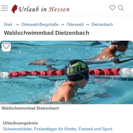
Start
Odenwald-Bergstraße
Odenwald
Dietzenbach
Waldschwimmbad Dietzenbach
Waldschwimmbad Dietzenbach
Urlaubsangebote
Schwimmbäder,
Freizeittipps für Kinder,
Freizeit und Sport