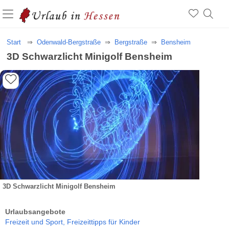
Start
Odenwald-Bergstraße
Bergstraße
Bensheim
3D Schwarzlicht Minigolf Bensheim
3D Schwarzlicht Minigolf Bensheim
Urlaubsangebote
Freizeit und Sport,
Freizeittipps für Kinder