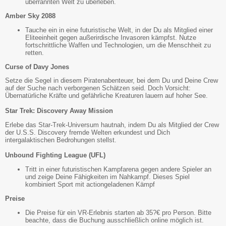
überrannten Welt zu überleben.
Amber Sky 2088
Tauche ein in eine futuristische Welt, in der Du als Mitglied einer
Eliteeinheit gegen außerirdische Invasoren kämpfst. Nutze
fortschrittliche Waffen und Technologien, um die Menschheit zu
retten.
Curse of Davy Jones
Setze die Segel in diesem Piratenabenteuer, bei dem Du und Deine Crew
auf der Suche nach verborgenen Schätzen seid. Doch Vorsicht:
Übernatürliche Kräfte und gefährliche Kreaturen lauern auf hoher See.
Star Trek: Discovery Away Mission
Erlebe das Star-Trek-Universum hautnah, indem Du als Mitglied der Crew
der U.S.S. Discovery fremde Welten erkundest und Dich
intergalaktischen Bedrohungen stellst.
Unbound Fighting League (UFL)
Tritt in einer futuristischen Kampfarena gegen andere Spieler an
und zeige Deine Fähigkeiten im Nahkampf. Dieses Spiel
kombiniert Sport mit actiongeladenen Kämpf
Preise
Die Preise für ein VR-Erlebnis starten ab 35?€ pro Person. Bitte
beachte, dass die Buchung ausschließlich online möglich ist.