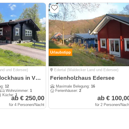
Urlaubstipp
and und Edersee)
Edertal (Waldecker Land und Edersee)
Ferienhaus Blockhaus in Vöhl-Harbshausen am Edersee
Ferienholzhaus Edersee
ng:
12
Maximale Belegung:
16
Wohnzimmer:
1
Ferienhäuser:
2
Küche:
1
ab € 250,00
ab € 100,0
für 4 Personen/Nacht
für 2 Personen/Nach