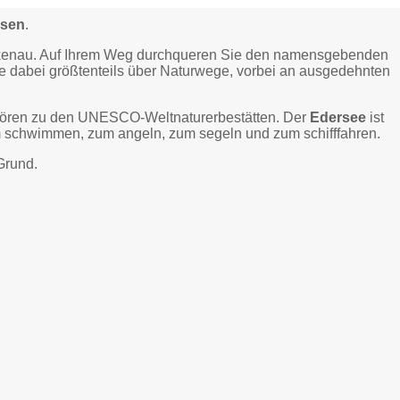
ssen
.
rankenau. Auf Ihrem Weg durchqueren Sie den namensgebenden
e dabei größtenteils über Naturwege, vorbei an ausgedehnten
hören zu den UNESCO-Weltnaturerbestätten. Der
Edersee
ist
m schwimmen, zum angeln, zum segeln und zum schifffahren.
 Grund.