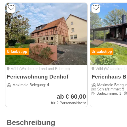
Urlaubstipp
Urlaubstipp
Vöhl (Waldecker Land und Edersee)
Vöhl (Waldecker L
Ferienwohnung Denhof
Maximale Belegung:
4
Maximale Belegu
Schlafzimmer:
5
Badezimmer:
3
ab € 60,00
für 2 Personen/Nacht
Beschreibung