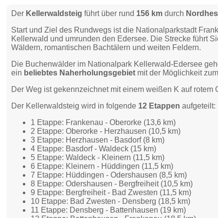
Der
Kellerwaldsteig
führt über rund
156 km
durch
Nordhe
Start und Ziel des Rundwegs ist die Nationalparkstadt F
Kellerwald und umrunden den Edersee. Die Strecke führt Si
Wäldern, romantischen Bachtälern und weiten Feldern.
Die Buchenwälder im Nationalpark Kellerwald-Edersee ge
ein
beliebtes Naherholungsgebiet
mit der Möglichkeit zu
Der Weg ist gekennzeichnet mit einem weißen K auf rotem
Der Kellerwaldsteig wird in folgende
12 Etappen
aufgeteilt:
1 Etappe: Frankenau - Oberorke (13,6 km)
2 Etappe: Oberorke - Herzhausen (10,5 km)
3 Etappe: Herzhausen - Basdorf (8 km)
4 Etappe: Basdorf - Waldeck (15 km)
5 Etappe: Waldeck - Kleinern (11,5 km)
6 Etappe: Kleinern - Hüddingen (11,5 km)
7 Etappe: Hüddingen - Odershausen (8,5 km)
8 Etappe: Odershausen - Bergfreiheit (10,5 km)
9 Etappe: Bergfreiheit - Bad Zwesten (11,5 km)
10 Etappe: Bad Zwesten - Densberg (18,5 km)
11 Etappe: Densberg - Battenhausen (19 km)