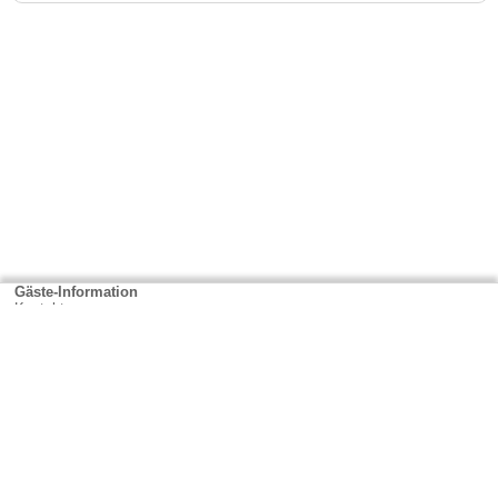
Gäste-Information
Kontakt
Anbieter-Informationen
Anmelden & Werben
Über uns
Das sind wir
AGB und Datenschutz
Impressum
Sitemap
Cookies verwalten
Weitere Portale
Urlaub in Rheinland-Pfalz
Urlaub in der Eifel