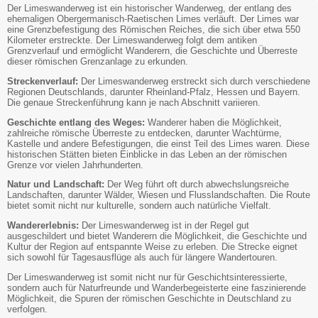
Der Limeswanderweg ist ein historischer Wanderweg, der entlang des
ehemaligen Obergermanisch-Raetischen Limes verläuft. Der Limes war
eine Grenzbefestigung des Römischen Reiches, die sich über etwa 550
Kilometer erstreckte. Der Limeswanderweg folgt dem antiken
Grenzverlauf und ermöglicht Wanderern, die Geschichte und Überreste
dieser römischen Grenzanlage zu erkunden.
Streckenverlauf:
Der Limeswanderweg erstreckt sich durch verschiedene
Regionen Deutschlands, darunter Rheinland-Pfalz, Hessen und Bayern.
Die genaue Streckenführung kann je nach Abschnitt variieren.
Geschichte entlang des Weges:
Wanderer haben die Möglichkeit,
zahlreiche römische Überreste zu entdecken, darunter Wachtürme,
Kastelle und andere Befestigungen, die einst Teil des Limes waren. Diese
historischen Stätten bieten Einblicke in das Leben an der römischen
Grenze vor vielen Jahrhunderten.
Natur und Landschaft:
Der Weg führt oft durch abwechslungsreiche
Landschaften, darunter Wälder, Wiesen und Flusslandschaften. Die Route
bietet somit nicht nur kulturelle, sondern auch natürliche Vielfalt.
Wandererlebnis:
Der Limeswanderweg ist in der Regel gut
ausgeschildert und bietet Wanderern die Möglichkeit, die Geschichte und
Kultur der Region auf entspannte Weise zu erleben. Die Strecke eignet
sich sowohl für Tagesausflüge als auch für längere Wandertouren.
Der Limeswanderweg ist somit nicht nur für Geschichtsinteressierte,
sondern auch für Naturfreunde und Wanderbegeisterte eine faszinierende
Möglichkeit, die Spuren der römischen Geschichte in Deutschland zu
verfolgen.