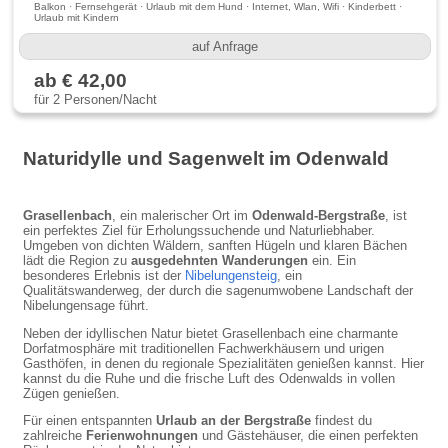
Balkon · Fernsehgerät · Urlaub mit dem Hund · Internet, Wlan, Wifi · Kinderbett ·
Urlaub mit Kindern
auf Anfrage
ab € 42,00
für 2 Personen/Nacht
Naturidylle und Sagenwelt im Odenwald
Grasellenbach
, ein malerischer Ort im
Odenwald-Bergstraße
, ist
ein perfektes Ziel für Erholungssuchende und Naturliebhaber.
Umgeben von dichten Wäldern, sanften Hügeln und klaren Bächen
lädt die Region zu
ausgedehnten Wanderungen
ein. Ein
besonderes Erlebnis ist der
Nibelungensteig
, ein
Qualitätswanderweg, der durch die sagenumwobene Landschaft der
Nibelungensage führt.
Neben der idyllischen Natur bietet Grasellenbach eine charmante
Dorfatmosphäre mit traditionellen Fachwerkhäusern und urigen
Gasthöfen, in denen du regionale Spezialitäten genießen kannst. Hier
kannst du die Ruhe und die frische Luft des Odenwalds in vollen
Zügen genießen.
Für einen entspannten
Urlaub an der Bergstraße
findest du
zahlreiche
Ferienwohnungen
und Gästehäuser, die einen perfekten