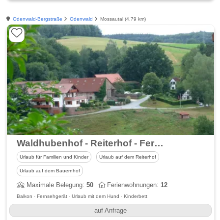
Odenwald-Bergstraße
Odenwald
Mossautal (4.79 km)
Waldhubenhof - Reiterhof - Ferienhäuser & Ferienwohnungen
Urlaub für Familien und Kinder
Urlaub auf dem Reiterhof
Urlaub auf dem Bauernhof
Maximale Belegung:
50
Ferienwohnungen:
12
Balkon · Fernsehgerät · Urlaub mit dem Hund · Kinderbett
auf Anfrage