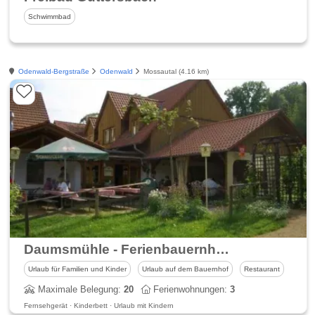
Schwimmbad
Odenwald-Bergstraße
Odenwald
Mossautal (4.16 km)
Daumsmühle - Ferienbauernhof Vesperstube & Biergarten
Urlaub für Familien und Kinder
Urlaub auf dem Bauernhof
Restaurant
Maximale Belegung:
20
Ferienwohnungen:
3
Fernsehgerät · Kinderbett · Urlaub mit Kindern