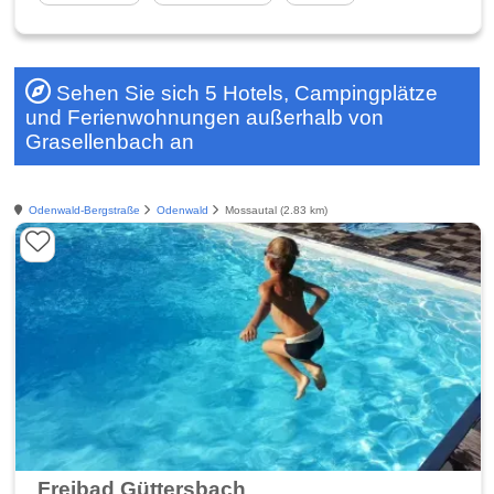
Sehen Sie sich 5 Hotels, Campingplätze
und Ferienwohnungen außerhalb von
Grasellenbach an
Odenwald-Bergstraße
Odenwald
Mossautal (2.83 km)
Freibad Güttersbach