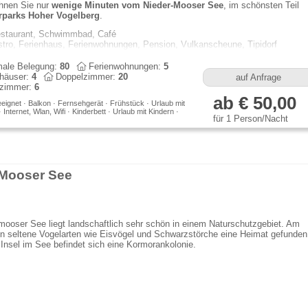
hnen Sie nur
wenige Minuten vom Nieder-Mooser See
, im schönsten Teil
rparks Hoher Vogelberg
.
staurant, Schwimmbad, Café
stro, Ferienhaus, Ferienwohnungen, Pension, Vulkanscheune, Tipidorf
ale Belegung:
80
Ferienwohnungen:
5
häuser:
4
Doppelzimmer:
20
auf Anfrage
lzimmer:
6
ab € 50,00
eeignet · Balkon · Fernsehgerät · Frühstück · Urlaub mit
Internet, Wlan, Wifi · Kinderbett · Urlaub mit Kindern ·
für 1 Person/Nacht
Mooser See
ooser See liegt landschaftlich sehr schön in einem Naturschutzgebiet. Am
n seltene Vogelarten wie Eisvögel und Schwarzstörche eine Heimat gefunden
 Insel im See befindet sich eine Kormorankolonie.