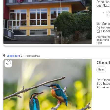
Dabei wo
des
Natu
Re
Bi
Maxim
Ferien
Einze
Allergikerg
dem Hund · 
Pool
Vogelsberg
Freiensteinau
Ober-
Natur
Der Oberm
See habe
Auf einer