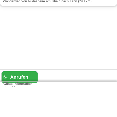
Wanderweg von Rüdesheim am Rhein nach Tann (240 km)
Anrufen
Gäste-Information
Kontakt
Anbieter-Informationen
Anmelden & Werben
Über uns
Das sind wir
AGB und Datenschutz
Impressum
Sitemap