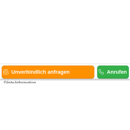
Unverbindlich anfragen
Anrufen
Gäste-Information
Kontakt
Anbieter-Informationen
Anmelden & Werben
Über uns
Das sind wir
AGB und Datenschutz
Impressum
Sitemap
Cookies verwalten
Weitere Portale