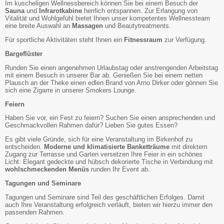
Im kuscheligen Wellnessbereich können Sie bei einem Besuch der
Sauna
und
Infrarotkabine
herrlich entspannen. Zur Erlangung von
Vitalität und Wohlgefühl bietet Ihnen unser kompetentes Wellnessteam
eine breite Auswahl an
Massagen
und Beautytreatments.
Für sportliche Aktivitäten steht Ihnen ein
Fitnessraum
zur Verfügung.
Bargeflüster
Runden Sie einen angenehmen Urlaubstag oder anstrengenden Arbeitstag
mit einem Besuch in unserer Bar ab. Genießen Sie bei einem netten
Plausch an der Theke einen edlen Brand von Arno Dirker oder gönnen Sie
sich eine Zigarre in unserer Smokers Lounge.
Feiern
Haben Sie vor, ein Fest zu feiern? Suchen Sie einen ansprechenden und
Geschmackvollen Rahmen dafür? Lieben Sie gutes Essen?
Es gibt viele Gründe, sich für eine Veranstaltung im Birkenhof zu
entscheiden.
Moderne und klimatisierte Banketträume
mit direktem
Zugang zur Terrasse und Garten versetzen Ihre Feier in ein schönes
Licht. Elegant gedeckte und hübsch dekorierte Tische in Verbindung mit
wohlschmeckenden Menüs
runden Ihr Event ab.
Tagungen und Seminare
Tagungen und Seminare sind Teil des geschäftlichen Erfolges. Damit
auch Ihre Veranstaltung erfolgreich verläuft, bieten wir hierzu immer den
passenden Rahmen.