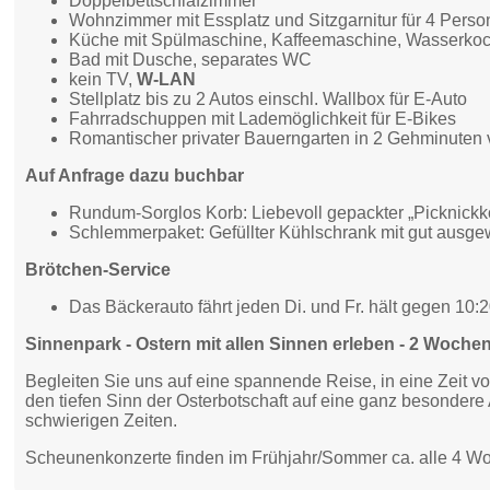
Doppelbettschlafzimmer
Wohnzimmer mit Essplatz und Sitzgarnitur für 4 Pers
Küche mit Spülmaschine, Kaffeemaschine, Wasserkoche
Bad mit Dusche, separates WC
kein TV,
W-LAN
Stellplatz bis zu 2 Autos einschl. Wallbox für E-Auto
Fahrradschuppen mit Lademöglichkeit für E-Bikes
Romantischer privater Bauerngarten in 2 Gehminuten 
Auf Anfrage dazu buchbar
Rundum-Sorglos Korb: Liebevoll gepackter „Picknickkor
Schlemmerpaket: Gefüllter Kühlschrank mit gut ausge
Brötchen-Service
Das Bäckerauto fährt jeden Di. und Fr. hält gegen 10:20
Sinnenpark - Ostern mit allen Sinnen erleben - 2 Woch
Begleiten Sie uns auf eine spannende Reise, in eine Zeit v
den tiefen Sinn der Osterbotschaft auf eine ganz besondere
schwierigen Zeiten.
Scheunenkonzerte finden im Frühjahr/Sommer ca. alle 4 Wo