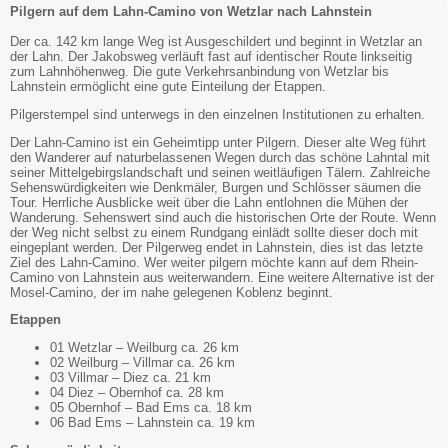
Pilgern auf dem Lahn-Camino von Wetzlar nach Lahnstein
Der ca. 142 km lange Weg ist Ausgeschildert und beginnt in Wetzlar an
der Lahn. Der Jakobsweg verläuft fast auf identischer Route linkseitig
zum Lahnhöhenweg. Die gute Verkehrsanbindung von Wetzlar bis
Lahnstein ermöglicht eine gute Einteilung der Etappen.
Pilgerstempel sind unterwegs in den einzelnen Institutionen zu erhalten.
Der Lahn-Camino ist ein Geheimtipp unter Pilgern. Dieser alte Weg führt
den Wanderer auf naturbelassenen Wegen durch das schöne Lahntal mit
seiner Mittelgebirgslandschaft und seinen weitläufigen Tälern. Zahlreiche
Sehenswürdigkeiten wie Denkmäler, Burgen und Schlösser säumen die
Tour. Herrliche Ausblicke weit über die Lahn entlohnen die Mühen der
Wanderung. Sehenswert sind auch die historischen Orte der Route. Wenn
der Weg nicht selbst zu einem Rundgang einlädt sollte dieser doch mit
eingeplant werden. Der Pilgerweg endet in Lahnstein, dies ist das letzte
Ziel des Lahn-Camino. Wer weiter pilgern möchte kann auf dem Rhein-
Camino von Lahnstein aus weiterwandern. Eine weitere Alternative ist der
Mosel-Camino, der im nahe gelegenen Koblenz beginnt.
Etappen
01 Wetzlar – Weilburg ca. 26 km
02 Weilburg – Villmar ca. 26 km
03 Villmar – Diez ca. 21 km
04 Diez – Obernhof ca. 28 km
05 Obernhof – Bad Ems ca. 18 km
06 Bad Ems – Lahnstein ca. 19 km