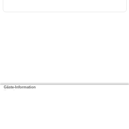
Gäste-Information
Kontakt
Anbieter-Informationen
Anmelden & Werben
Über uns
Das sind wir
AGB und Datenschutz
Impressum
Sitemap
Cookies verwalten