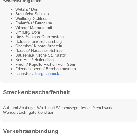
Sehenswürdigkeiten
Wetzlar/ Dom
Braunfels/ Schloss
Weilburg/ Schloss
Freienfels/ Burgruine
Villmar/ Marmorstadt
Limburg/ Dom
Diez/ Schloss Oranienstein
Balduinstein/ Schaumburg
Obernhof/ Kloster Arnstein
Nassau/ Nassauer Schloss
Dausenau/ Kirche St. Kastor
Bad Ems/ Heilquellen
Frücht/ Kapelle Freiherr vom Stein
Friedrichssegen/ Bergbaumuseum
Lahnstein/
Burg Lahneck
Streckenbeschaffenheit
Auf- und Abstiege, Wald- und Wiesenwege, festes Schuhwerk,
Wanderstock, gute Kondition
Verkehrsanbindung