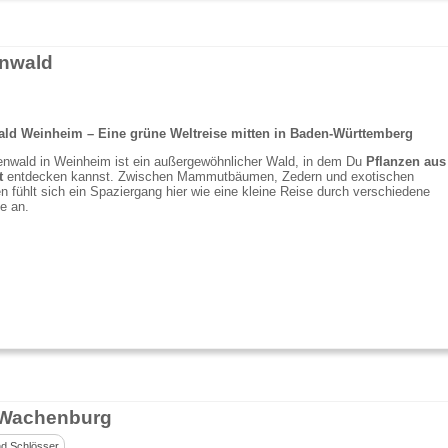
nwald
ld Weinheim – Eine grüne Weltreise mitten in Baden-Württemberg
enwald in Weinheim ist ein außergewöhnlicher Wald, in dem Du
Pflanzen aus
t
entdecken kannst. Zwischen Mammutbäumen, Zedern und exotischen
 fühlt sich ein Spaziergang hier wie eine kleine Reise durch verschiedene
e an.
 Wachenburg
d Schlösser