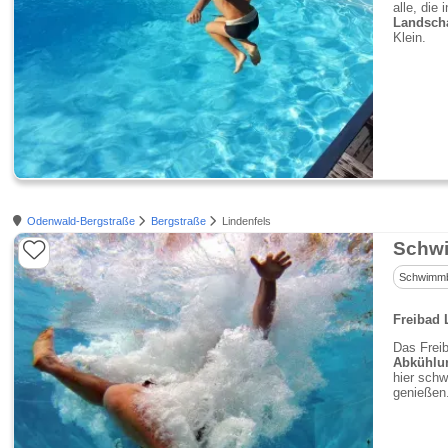
alle, die
Landsch
Klein.
Odenwald-Bergstraße
Bergstraße
Lindenfels
Schwi
Schwimm
Freibad 
Das Frei
Abkühlu
hier schw
genießen