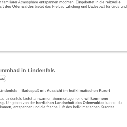
 in familiärer Atmosphäre entspannen möchten. Eingebettet in die
reizvolle
aft des Odenwaldes
bietet das Freibad Erholung und Badespaß für Groß und
mmbad in Lindenfels
bad
Lindenfels – Badespaß mit Aussicht im heilklimatischen Kurort
bad Lindenfels bietet an warmen Sommertagen eine
willkommene
ng.
Umgeben von der
herrlichen Landschaft des Odenwaldes
kannst du
immen, entspannen und die frische Luft des heilklimatischen Kurortes
.