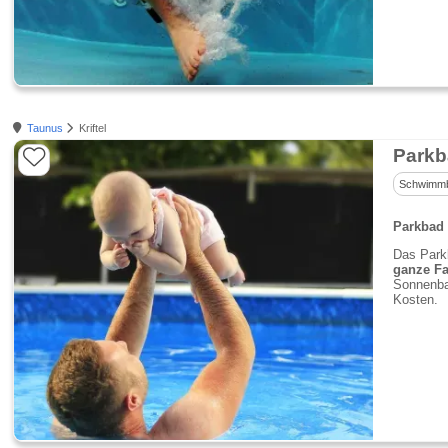
Taunus
Kriftel
Parkba
Schwimm
Parkbad 
Das Park
ganze Fa
Sonnenba
Kosten.