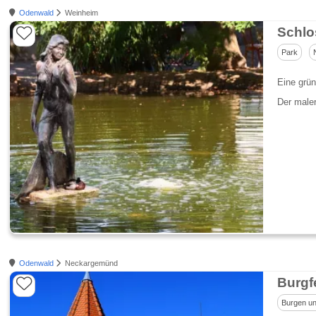
Odenwald
Weinheim
Schlo
Park
Eine grü
Der male
Odenwald
Neckargemünd
Burgf
Burgen un