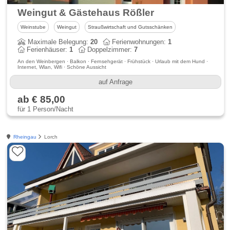
Weingut & Gästehaus Rößler
Weinstube
Weingut
Straußwirtschaft und Gutsschänken
Maximale Belegung:
20
Ferienwohnungen:
1
Ferienhäuser:
1
Doppelzimmer:
7
An den Weinbergen · Balkon · Fernsehgerät · Frühstück · Urlaub mit dem Hund ·
Internet, Wlan, Wifi · Schöne Aussicht
auf Anfrage
ab € 85,00
für 1 Person/Nacht
Rheingau
Lorch