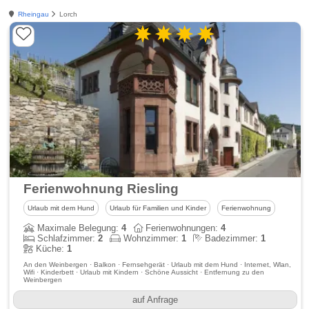
Rheingau
Lorch
Ferienwohnung Riesling
Urlaub mit dem Hund
Urlaub für Familien und Kinder
Ferienwohnung
Maximale Belegung:
4
Ferienwohnungen:
4
Schlafzimmer:
2
Wohnzimmer:
1
Badezimmer:
1
Küche:
1
An den Weinbergen · Balkon · Fernsehgerät · Urlaub mit dem Hund · Internet, Wlan,
Wifi · Kinderbett · Urlaub mit Kindern · Schöne Aussicht · Entfernung zu den
Weinbergen
auf Anfrage