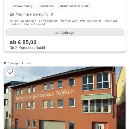
Ferienwohnung
Ferienhaus
Urlaub mit dem Hund
Maximale Belegung:
9
An den Weinbergen · Fernsehgerät · Internet, Wlan, Wifi · Kinderbett · Urlaub mit
Kindern · Schöne Aussicht
auf Anfrage
ab € 85,00
für 3 Personen/Nacht
Rheingau
Lorch