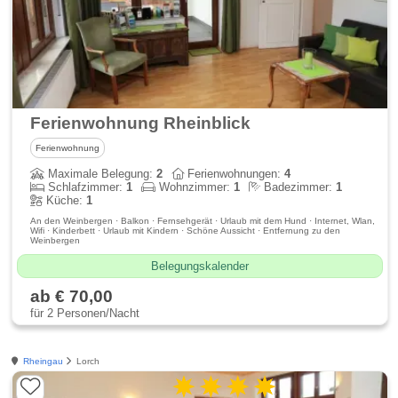
Ferienwohnung Rheinblick
Ferienwohnung
Maximale Belegung:
2
Ferienwohnungen:
4
Schlafzimmer:
1
Wohnzimmer:
1
Badezimmer:
1
Küche:
1
An den Weinbergen · Balkon · Fernsehgerät · Urlaub mit dem Hund · Internet, Wlan,
Wifi · Kinderbett · Urlaub mit Kindern · Schöne Aussicht · Entfernung zu den
Weinbergen
Belegungskalender
ab € 70,00
für 2 Personen/Nacht
Rheingau
Lorch