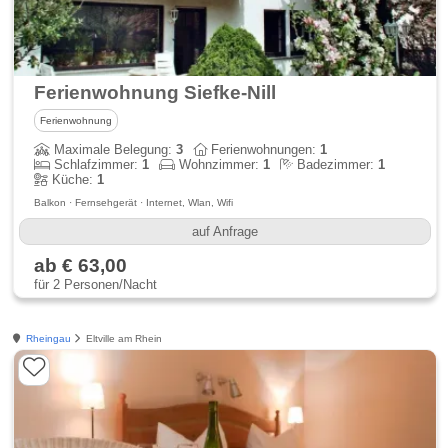
Ferienwohnung Siefke-Nill
Ferienwohnung
Maximale Belegung:
3
Ferienwohnungen:
1
Schlafzimmer:
1
Wohnzimmer:
1
Badezimmer:
1
Küche:
1
Balkon · Fernsehgerät · Internet, Wlan, Wifi
auf Anfrage
ab € 63,00
für 2 Personen/Nacht
Rheingau
Eltville am Rhein