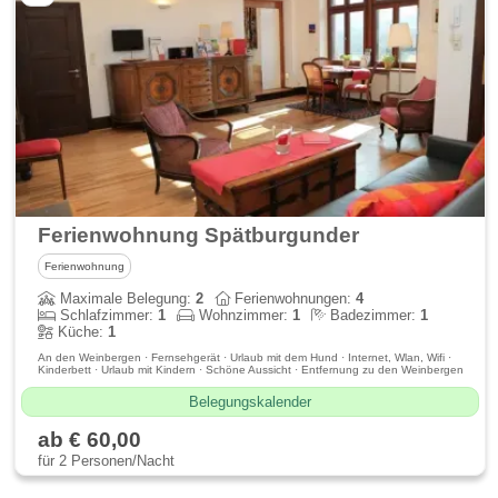
Ferienwohnung Spätburgunder
Ferienwohnung
Maximale Belegung:
2
Ferienwohnungen:
4
Schlafzimmer:
1
Wohnzimmer:
1
Badezimmer:
1
Küche:
1
An den Weinbergen · Fernsehgerät · Urlaub mit dem Hund · Internet, Wlan, Wifi ·
Kinderbett · Urlaub mit Kindern · Schöne Aussicht · Entfernung zu den Weinbergen
Belegungskalender
ab € 60,00
für 2 Personen/Nacht