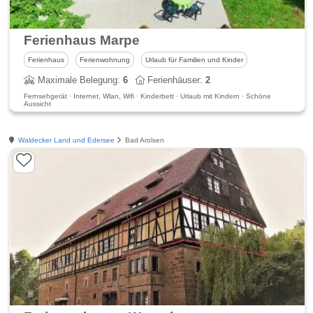
Ferienhaus Marpe
Ferienhaus
Ferienwohnung
Urlaub für Familien und Kinder
Maximale Belegung:
6
Ferienhäuser:
2
Fernsehgerät · Internet, Wlan, Wifi · Kinderbett · Urlaub mit Kindern · Schöne
Aussicht
Waldecker Land und Edersee
Bad Arolsen