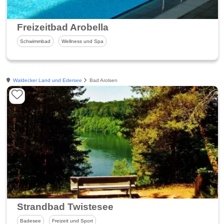
Freizeitbad Arobella
Schwimmbad
Wellness und Spa
Waldecker Land und Edersee
Bad Arolsen
Strandbad Twistesee
Badesee
Freizeit und Sport