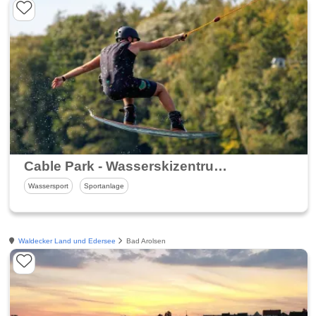
Cable Park - Wasserskizentrum Twistesee
Wassersport
Sportanlage
Waldecker Land und Edersee
Bad Arolsen