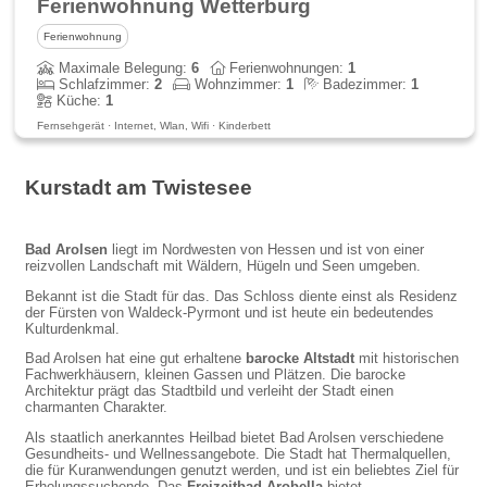
Ferienwohnung Wetterburg
Ferienwohnung
Maximale Belegung:
6
Ferienwohnungen:
1
Schlafzimmer:
2
Wohnzimmer:
1
Badezimmer:
1
Küche:
1
Fernsehgerät · Internet, Wlan, Wifi · Kinderbett
Kurstadt am Twistesee
Bad Arolsen
liegt im Nordwesten von Hessen und ist von einer
reizvollen Landschaft mit Wäldern, Hügeln und Seen umgeben.
Bekannt ist die Stadt für das. Das Schloss diente einst als Residenz
der Fürsten von Waldeck-Pyrmont und ist heute ein bedeutendes
Kulturdenkmal.
Bad Arolsen hat eine gut erhaltene
barocke Altstadt
mit historischen
Fachwerkhäusern, kleinen Gassen und Plätzen. Die barocke
Architektur prägt das Stadtbild und verleiht der Stadt einen
charmanten Charakter.
Als staatlich anerkanntes Heilbad bietet Bad Arolsen verschiedene
Gesundheits- und Wellnessangebote. Die Stadt hat Thermalquellen,
die für Kuranwendungen genutzt werden, und ist ein beliebtes Ziel für
Erholungssuchende. Das
Freizeitbad Arobella
bietet