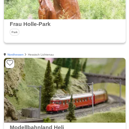
Frau Holle-Park
Park
Nordhessen
Hessisch Lichtenau
Modellbahnland Heli