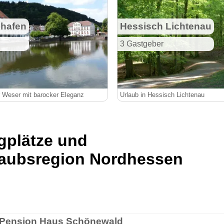
shafen
Hessisch Lichtenau
3 Gastgeber
r Weser mit barocker Eleganz
Urlaub in Hessisch Lichtenau
gplätze und
laubsregion Nordhessen
 Pension Haus Schönewald