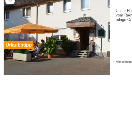
Unser Hau
vom
Rad
ruhige Or
Urlaubstipp
Allergikerg
Nordhessen
Espenau
Waldh
Ihr Hotel
Am Rand
geführte 