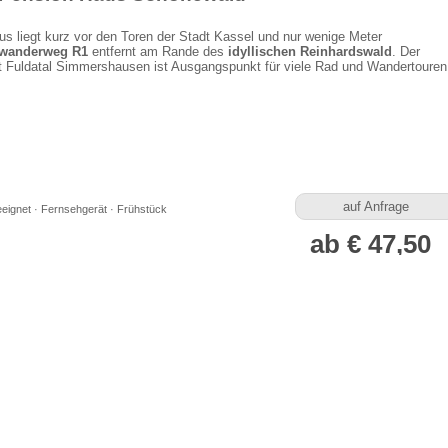
s liegt kurz vor den Toren der Stadt Kassel und nur wenige Meter
wanderweg R1
entfernt am Rande des
idyllischen Reinhardswald
. Der
t Fuldatal Simmershausen ist Ausgangspunkt für viele Rad und Wandertouren
auf Anfrage
eeignet · Fernsehgerät · Frühstück
ab € 47,50
für 1 Person/Nacht
otel Schäferberg
 bei Kassel - Nur 10 Minuten von Kassel entfernt
e von
Habichtswald
und
Reinhardswald
, mitten im Grünen, liegt das familiä
Waldhotel Schäferberg. Die
lichtdurchfluteten