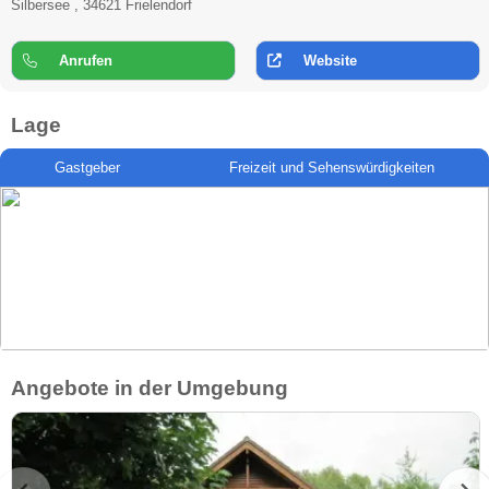
Silbersee , 34621 Frielendorf
Anrufen
Website
Lage
Gastgeber
Freizeit und Sehenswürdigkeiten
Angebote in der Umgebung