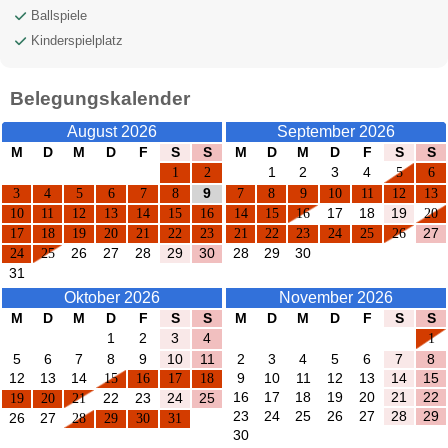
Ballspiele
Kinderspielplatz
Belegungskalender
August 2026
September 2026
M
D
M
D
F
S
S
M
D
M
D
F
S
S
1
2
1
2
3
4
5
6
3
4
5
6
7
8
9
7
8
9
10
11
12
13
10
11
12
13
14
15
16
14
15
16
17
18
19
20
17
18
19
20
21
22
23
21
22
23
24
25
26
27
24
25
26
27
28
29
30
28
29
30
31
Oktober 2026
November 2026
M
D
M
D
F
S
S
M
D
M
D
F
S
S
1
2
3
4
1
5
6
7
8
9
10
11
2
3
4
5
6
7
8
12
13
14
15
16
17
18
9
10
11
12
13
14
15
16
17
18
19
20
21
22
19
20
21
22
23
24
25
23
24
25
26
27
28
29
26
27
28
29
30
31
30