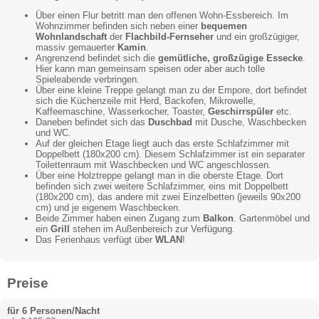
Über einen Flur betritt man den offenen Wohn-Essbereich. Im
Wohnzimmer befinden sich neben einer
bequemen
Wohnlandschaft
der
Flachbild-Fernseher
und ein großzügiger,
massiv gemauerter
Kamin
.
Angrenzend befindet sich die
gemütliche, großzügige Essecke
.
Hier kann man gemeinsam speisen oder aber auch tolle
Spieleabende verbringen.
Über eine kleine Treppe gelangt man zu der Empore, dort befindet
sich die Küchenzeile mit Herd, Backofen, Mikrowelle,
Kaffeemaschine, Wasserkocher, Toaster,
Geschirrspüler
etc.
Daneben befindet sich das
Duschbad
mit Dusche, Waschbecken
und WC.
Auf der gleichen Etage liegt auch das erste Schlafzimmer mit
Doppelbett (180x200 cm). Diesem Schlafzimmer ist ein separater
Toilettenraum mit Waschbecken und WC angeschlossen.
Über eine Holztreppe gelangt man in die oberste Etage. Dort
befinden sich zwei weitere Schlafzimmer, eins mit Doppelbett
(180x200 cm), das andere mit zwei Einzelbetten (jeweils 90x200
cm) und je eigenem Waschbecken.
Beide Zimmer haben einen Zugang zum
Balkon
. Gartenmöbel und
ein
Grill
stehen im Außenbereich zur Verfügung.
Das Ferienhaus verfügt über
WLAN
!
Preise
für 6 Personen/Nacht