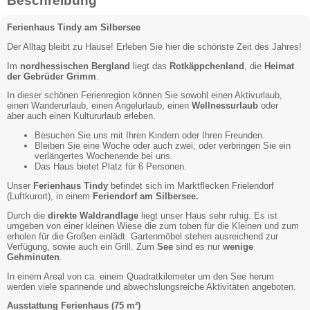
Beschreibung
Ferienhaus Tindy am Silbersee
Der Alltag bleibt zu Hause! Erleben Sie hier die schönste Zeit des Jahres!
Im
nordhessischen Bergland
liegt das
Rotkäppchenland
, die
Heimat
der Gebrüder Grimm
.
In dieser schönen Ferienregion können Sie sowohl einen Aktivurlaub,
einen Wanderurlaub, einen Angelurlaub, einen
Wellnessurlaub
oder
aber auch einen Kultururlaub erleben.
Besuchen Sie uns mit Ihren Kindern oder Ihren Freunden.
Bleiben Sie eine Woche oder auch zwei, oder verbringen Sie ein
verlängertes Wochenende bei uns.
Das Haus bietet Platz für 6 Personen.
Unser
Ferienhaus Tindy
befindet sich im Marktflecken Frielendorf
(Luftkurort), in einem
Feriendorf am Silbersee.
Durch die
direkte Waldrandlage
liegt unser Haus sehr ruhig. Es ist
umgeben von einer kleinen Wiese die zum toben für die Kleinen und zum
erholen für die Großen einlädt. Gartenmöbel stehen ausreichend zur
Verfügung, sowie auch ein Grill. Zum
See
sind es nur
wenige
Gehminuten
.
In einem Areal von ca. einem Quadratkilometer um den See herum
werden viele spannende und abwechslungsreiche Aktivitäten angeboten.
Ausstattung Ferienhaus (75 m²)