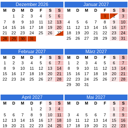
Dezember 2026
Januar 2027
M
D
M
D
F
S
S
M
D
M
D
F
S
S
1
2
3
4
5
6
1
2
3
7
8
9
10
11
12
13
4
5
6
7
8
9
10
14
15
16
17
18
19
20
11
12
13
14
15
16
17
21
22
23
24
25
26
27
18
19
20
21
22
23
24
25
26
27
28
29
30
31
28
29
30
31
Februar 2027
März 2027
M
D
M
D
F
S
S
M
D
M
D
F
S
S
1
2
3
4
5
6
7
1
2
3
4
5
6
7
8
9
10
11
12
13
14
8
9
10
11
12
13
14
15
16
17
18
19
20
21
15
16
17
18
19
20
21
22
23
24
25
26
27
28
22
23
24
25
26
27
28
29
30
31
April 2027
Mai 2027
M
D
M
D
F
S
S
M
D
M
D
F
S
S
1
2
3
4
1
2
5
6
7
8
9
10
11
3
4
5
6
7
8
9
12
13
14
15
16
17
18
10
11
12
13
14
15
16
19
20
21
22
23
24
25
17
18
19
20
21
22
23