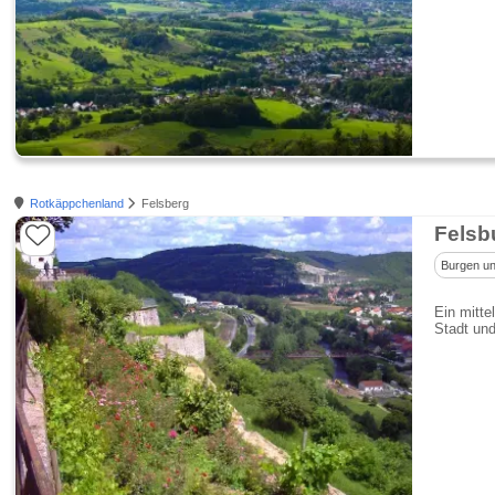
Rotkäppchenland
Felsberg
Felsb
Burgen un
Ein mitte
Stadt und