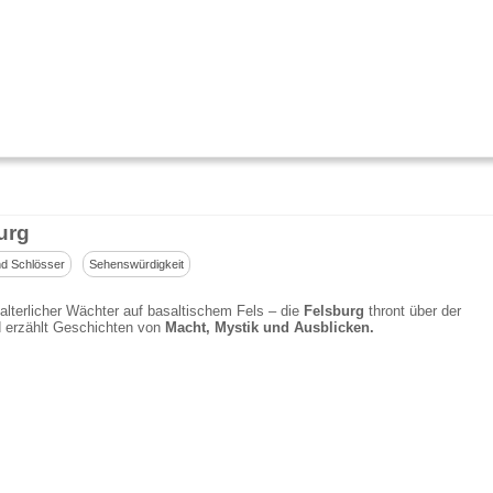
urg
d Schlösser
Sehenswürdigkeit
lalterlicher Wächter auf basaltischem Fels – die
Felsburg
thront über der
 erzählt Geschichten von
Macht, Mystik und Ausblicken.