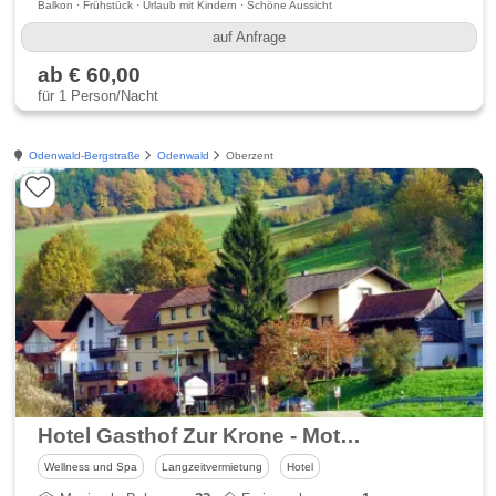
Balkon · Frühstück · Urlaub mit Kindern · Schöne Aussicht
auf Anfrage
ab € 60,00
für 1 Person/Nacht
Odenwald-Bergstraße
Odenwald
Oberzent
Hotel Gasthof Zur Krone - Motorradhotel Odenwald
Wellness und Spa
Langzeitvermietung
Hotel