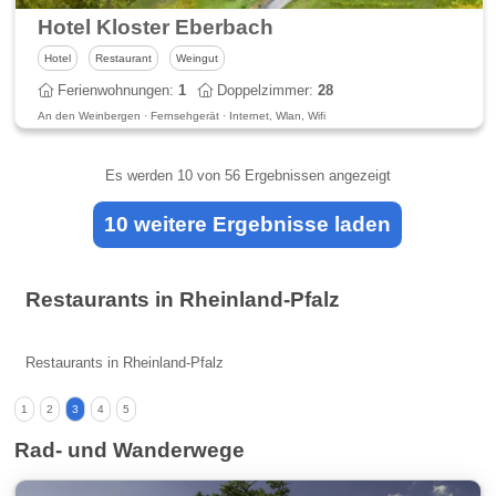
Hotel Kloster Eberbach
Hotel
Restaurant
Weingut
Ferienwohnungen:
1
Doppelzimmer:
28
An den Weinbergen · Fernsehgerät · Internet, Wlan, Wifi
Es werden
10
von 56 Ergebnissen angezeigt
10 weitere Ergebnisse laden
Restaurants in Rheinland-Pfalz
Restaurants in Rheinland-Pfalz
1
2
3
4
5
Rad- und Wanderwege