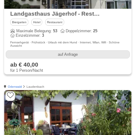
Landgasthaus Jägerhof - Restaurant-Hotel-Kulinarium
Biergarten
Hotel
Restaurant
Maximale Belegung:
53
Doppelzimmer:
25
Einzelzimmer:
3
Fernsehgerät · Frühstück · Urlaub mit dem Hund · Internet, Wlan, Wifi · Schöne
Aussicht
auf Anfrage
ab € 40,00
für 1 Person/Nacht
Odenwald
Laudenbach