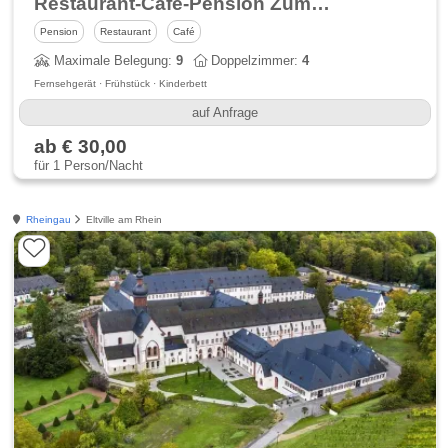
Restaurant-Cafe-Pension Zum Feldbergblick
Pension
Restaurant
Café
Maximale Belegung:
9
Doppelzimmer:
4
Fernsehgerät · Frühstück · Kinderbett
auf Anfrage
ab € 30,00
für 1 Person/Nacht
Rheingau
Eltville am Rhein