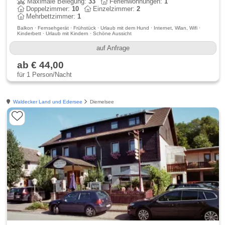
Maximale Belegung:
33
Ferienwohnungen:
1
Doppelzimmer:
10
Einzelzimmer:
2
Mehrbettzimmer:
1
Balkon · Fernsehgerät · Frühstück · Urlaub mit dem Hund · Internet, Wlan, Wifi ·
Kinderbett · Urlaub mit Kindern · Schöne Aussicht
auf Anfrage
ab € 44,00
für 1 Person/Nacht
Waldecker Land und Edersee
Diemelsee