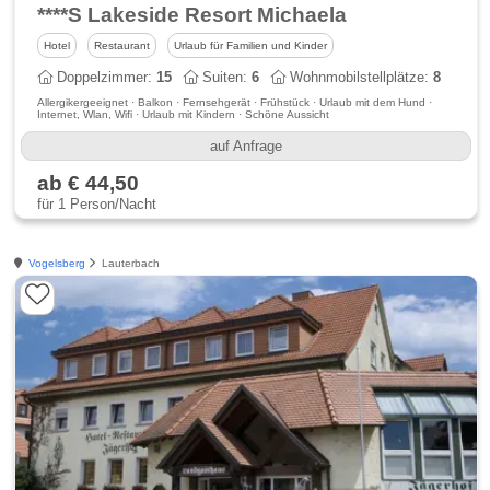
****S Lakeside Resort Michaela
Hotel
Restaurant
Urlaub für Familien und Kinder
Doppelzimmer:
15
Suiten:
6
Wohnmobilstellplätze:
8
Allergikergeeignet · Balkon · Fernsehgerät · Frühstück · Urlaub mit dem Hund ·
Internet, Wlan, Wifi · Urlaub mit Kindern · Schöne Aussicht
auf Anfrage
ab € 44,50
für 1 Person/Nacht
Vogelsberg
Lauterbach