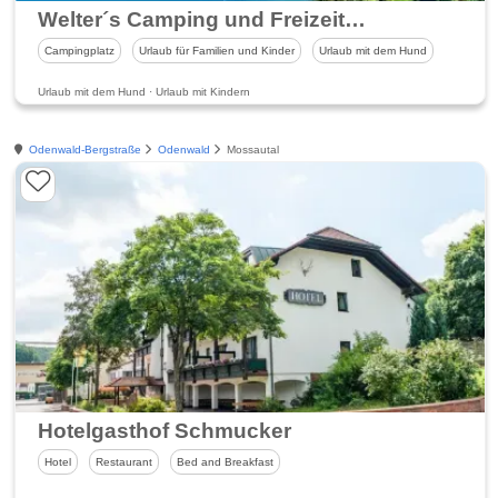
Welter´s Camping und Freizeitparadies
Campingplatz
Urlaub für Familien und Kinder
Urlaub mit dem Hund
Urlaub mit dem Hund · Urlaub mit Kindern
Odenwald-Bergstraße
Odenwald
Mossautal
Hotelgasthof Schmucker
Hotel
Restaurant
Bed and Breakfast