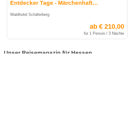
Entdecker Tage - Märchenhafte Ferien
Waldhotel Schäferberg
ab € 210,00
für 1 Person / 3 Nächte
Unser Reisemagazin für Hessen
Urlaub für Familien und Kinder