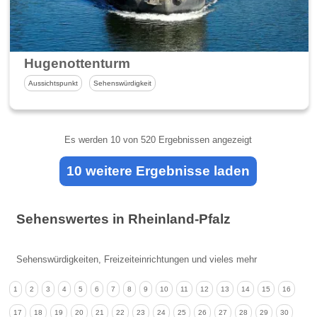
Hugenottenturm
Aussichtspunkt
Sehenswürdigkeit
Es werden
10
von 520 Ergebnissen angezeigt
10 weitere Ergebnisse laden
Sehenswertes in Rheinland-Pfalz
Sehenswürdigkeiten, Freizeiteinrichtungen und vieles mehr
1
2
3
4
5
6
7
8
9
10
11
12
13
14
15
16
17
18
19
20
21
22
23
24
25
26
27
28
29
30