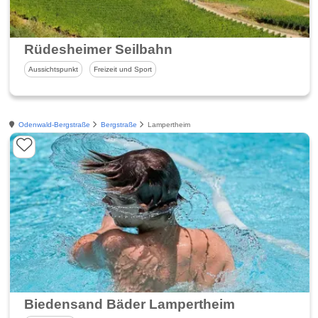
Rüdesheimer Seilbahn
Aussichtspunkt
Freizeit und Sport
Odenwald-Bergstraße
Bergstraße
Lampertheim
Biedensand Bäder Lampertheim