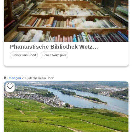
Phantastische Bibliothek Wetzlar
Freizeit und Sport
Sehenswürdigkeit
Rheingau
Rüdesheim am Rhein