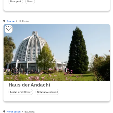
Naturpark
Natur
Taunus
Hofheim
Haus der Andacht
Kirche und Kloster
Sehenswürdigkeit
Nordhessen
Baunatal