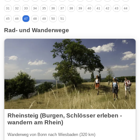
31
32
33
34
35
36
37
38
39
40
41
42
43
44
45
46
47
48
49
50
51
Rad- und Wanderwege
Rheinsteig (Burgen, Schlösser erleben -
wandern am Rhein)
Wanderweg von Bonn nach Wiesbaden (320 km)