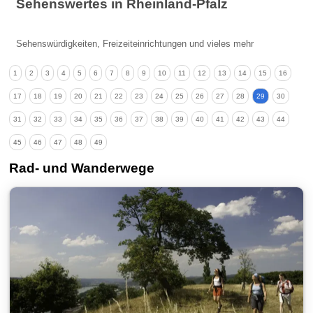
Sehenswertes in Rheinland-Pfalz
Sehenswürdigkeiten, Freizeiteinrichtungen und vieles mehr
1
2
3
4
5
6
7
8
9
10
11
12
13
14
15
16
17
18
19
20
21
22
23
24
25
26
27
28
29
30
31
32
33
34
35
36
37
38
39
40
41
42
43
44
45
46
47
48
49
Rad- und Wanderwege