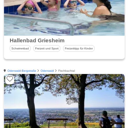
Hallenbad Griesheim
Schwimmbad
Freizeit und Sport
Freizeittipp für Kinder
Odenwald-Bergstraße
Odenwald
Fischbachtal