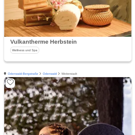
Vulkantherme Herbstein
Wellness und Spa
Odenwald-Bergstraße
Odenwald
Weiterstadt